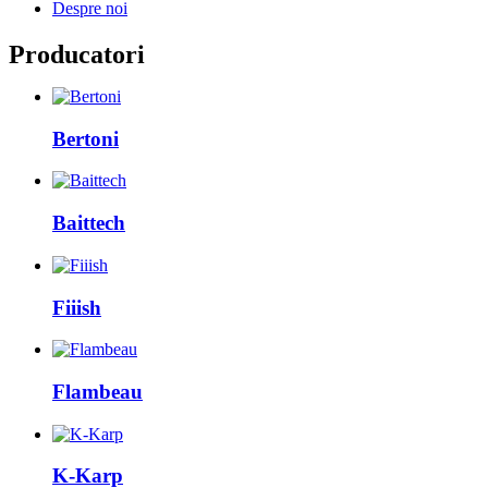
Despre noi
Producatori
Bertoni
Baittech
Fiiish
Flambeau
K-Karp