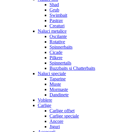
Shad
Grub
Swimbait
Pastrav
Creaturi
Naluci metalice
Oscilante
Rotative
Spinnerbaits
Cicade
Pilkere
Spinnertails
Buzzbaits si Chatterbaits
Naluci speciale
Taparine
Muste
Mormaste
Dandinete
Voblere
Carlige
Carlige offset
Carlige speciale
Ancore
Jiguri
Accesorii