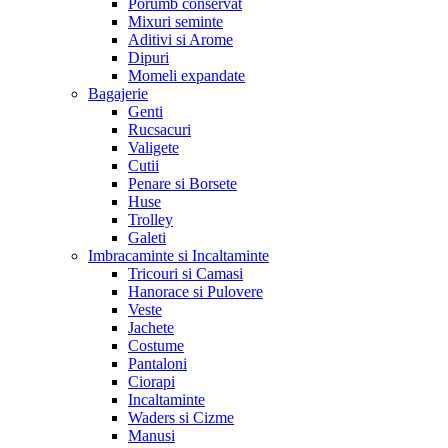
Porumb conservat
Mixuri seminte
Aditivi si Arome
Dipuri
Momeli expandate
Bagajerie
Genti
Rucsacuri
Valigete
Cutii
Penare si Borsete
Huse
Trolley
Galeti
Imbracaminte si Incaltaminte
Tricouri si Camasi
Hanorace si Pulovere
Veste
Jachete
Costume
Pantaloni
Ciorapi
Incaltaminte
Waders si Cizme
Manusi