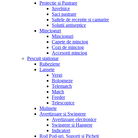
Protectie si Pastrare
Juvelnice
Saci pastrare
Saltele de receptie si cantarire
Solutii antiseptice
Mincioguri
Mincioguri
Capete de minciog
Cozi de minciog
Accesorii minciog
Pescuit stationar
Rubeziene
Lansete
Vergi
Bologneze
Telematch
Match
Feeder
Telescopice
Mulinete
Avertizoare si Swingere
Avertizoare electronice
Swingere si Hangere
Indicatori
Rod Pod-uri, Suporti si Picheti