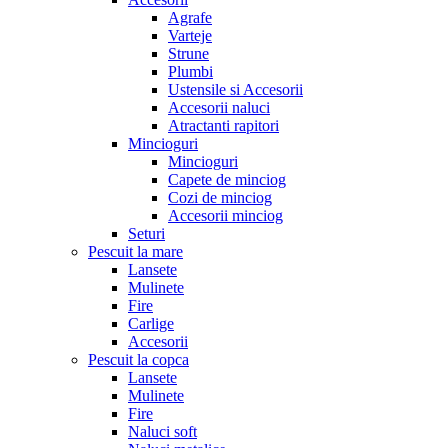
Agrafe
Varteje
Strune
Plumbi
Ustensile si Accesorii
Accesorii naluci
Atractanti rapitori
Mincioguri
Mincioguri
Capete de minciog
Cozi de minciog
Accesorii minciog
Seturi
Pescuit la mare
Lansete
Mulinete
Fire
Carlige
Accesorii
Pescuit la copca
Lansete
Mulinete
Fire
Naluci soft