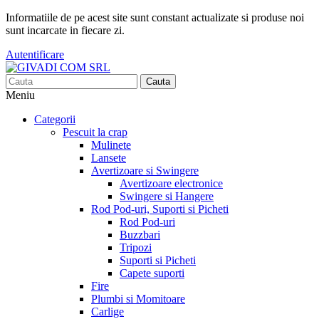
Informatiile de pe acest site sunt constant actualizate si produse noi
sunt incarcate in fiecare zi.
Autentificare
Cauta
Meniu
Categorii
Pescuit la crap
Mulinete
Lansete
Avertizoare si Swingere
Avertizoare electronice
Swingere si Hangere
Rod Pod-uri, Suporti si Picheti
Rod Pod-uri
Buzzbari
Tripozi
Suporti si Picheti
Capete suporti
Fire
Plumbi si Momitoare
Carlige