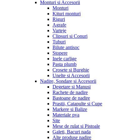
Monturi si Accesorii
Monturi
Kituri monturi
Riguri
Agrafe
Varteje
Clipsuri si Conuri
Tuburi
Bilute antisoc
Stopere
Inele carlige
Pasta plumb
Crosete si Burghie
Unelte si Accesorii
Nadire, Sondare si Accesorii
Degetare si Manusi
Rachete de nadire
Bastoane de nadire
Prastii, Catapulte si Cupe
Markere si Balize
Materiale pva
Site
Mese de rulat si Pistoale
Galeti, Bacuri nada
Alte produse nadire