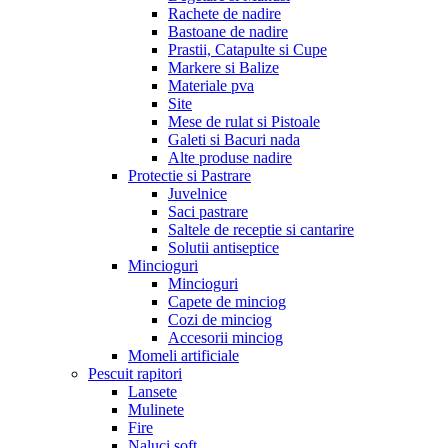
Rachete de nadire
Bastoane de nadire
Prastii, Catapulte si Cupe
Markere si Balize
Materiale pva
Site
Mese de rulat si Pistoale
Galeti si Bacuri nada
Alte produse nadire
Protectie si Pastrare
Juvelnice
Saci pastrare
Saltele de receptie si cantarire
Solutii antiseptice
Mincioguri
Mincioguri
Capete de minciog
Cozi de minciog
Accesorii minciog
Momeli artificiale
Pescuit rapitori
Lansete
Mulinete
Fire
Naluci soft