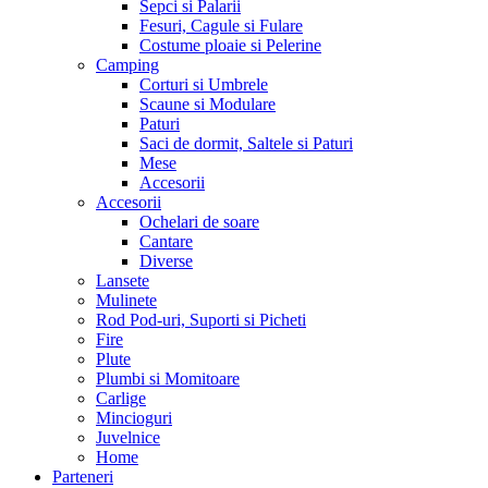
Sepci si Palarii
Fesuri, Cagule si Fulare
Costume ploaie si Pelerine
Camping
Corturi si Umbrele
Scaune si Modulare
Paturi
Saci de dormit, Saltele si Paturi
Mese
Accesorii
Accesorii
Ochelari de soare
Cantare
Diverse
Lansete
Mulinete
Rod Pod-uri, Suporti si Picheti
Fire
Plute
Plumbi si Momitoare
Carlige
Mincioguri
Juvelnice
Home
Parteneri