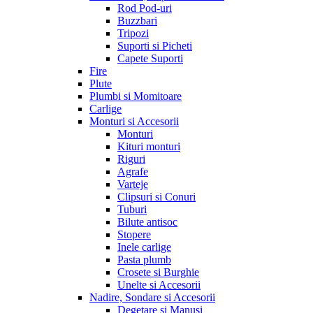
Rod Pod-uri
Buzzbari
Tripozi
Suporti si Picheti
Capete Suporti
Fire
Plute
Plumbi si Momitoare
Carlige
Monturi si Accesorii
Monturi
Kituri monturi
Riguri
Agrafe
Varteje
Clipsuri si Conuri
Tuburi
Bilute antisoc
Stopere
Inele carlige
Pasta plumb
Crosete si Burghie
Unelte si Accesorii
Nadire, Sondare si Accesorii
Degetare si Manusi