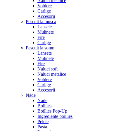
Naluci metalice
Voblere
Carlige
Accesorii
Pescuit la musca
Lansete
Mulinete
Fire
Carlige
Pescuit la somn
Lansete
Mulinete
Fire
Naluci soft
Naluci metalice
Voblere
Carlige
Accesorii
Nade
Nade
Boillies
Boillies Pop-Up
Ingrediente boillies
Pelete
Pasta