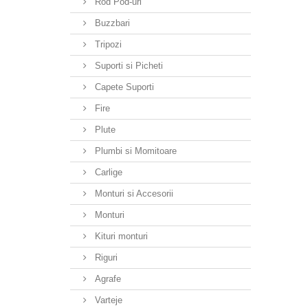
Rod Pod-uri
Buzzbari
Tripozi
Suporti si Picheti
Capete Suporti
Fire
Plute
Plumbi si Momitoare
Carlige
Monturi si Accesorii
Monturi
Kituri monturi
Riguri
Agrafe
Varteje