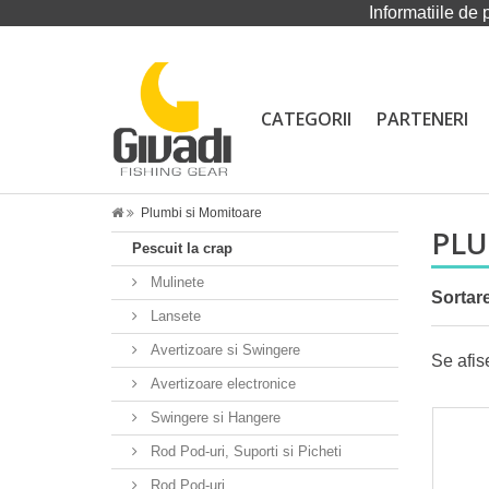
Informatiile de 
CATEGORII
PARTENERI
Plumbi si Momitoare
PLU
Pescuit la crap
Mulinete
Sortar
Lansete
Avertizoare si Swingere
Se afis
Avertizoare electronice
Swingere si Hangere
Rod Pod-uri, Suporti si Picheti
Rod Pod-uri