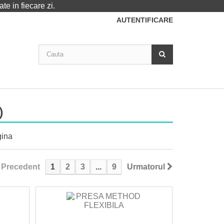
te in fiecare zi.
AUTENTIFICARE
)
gina
Precedent
1
2
3
...
9
Urmatorul