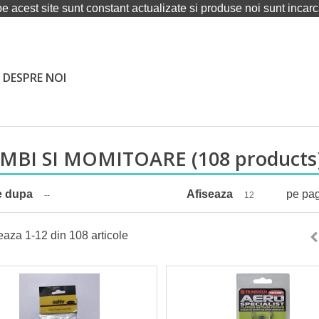
pe acest site sunt constant actualizate si produse noi sunt incarca
DESPRE NOI
MBI SI MOMITOARE
(108 products
e dupa
Afiseaza
pe pa
--
12
eaza 1-12 din 108 articole