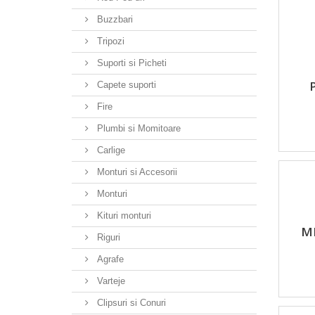
Buzzbari
Tripozi
Suporti si Picheti
Capete suporti
Fire
Plumbi si Momitoare
Carlige
Monturi si Accesorii
Monturi
Kituri monturi
M
Riguri
Agrafe
Varteje
Clipsuri si Conuri