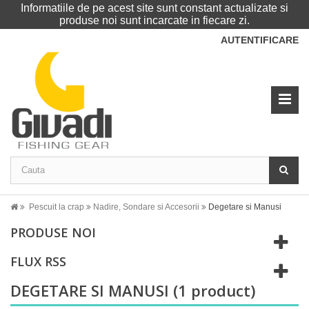
Informatiile de pe acest site sunt constant actualizate si
produse noi sunt incarcate in fiecare zi.
AUTENTIFICARE
Pescuit la crap
Nadire, Sondare si Accesorii
Degetare si Manusi
PRODUSE NOI
FLUX RSS
DEGETARE SI MANUSI
(1 product)