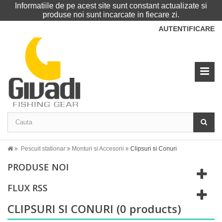
Informatiile de pe acest site sunt constant actualizate si
produse noi sunt incarcate in fiecare zi.
AUTENTIFICARE
Pescuit stationar
Monturi si Accesorii
Clipsuri si Conuri
PRODUSE NOI
FLUX RSS
CLIPSURI SI CONURI
(0 products)