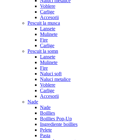
Naluci metalice
Voblere
Carlige
Accesorii
Pescuit la musca
Lansete
Mulinete
Fire
Carlige
Pescuit la somn
Lansete
Mulinete
Fire
Naluci soft
Naluci metalice
Voblere
Carlige
Accesorii
Nade
Nade
Boillies
Boillies Pop-Up
Ingrediente boillies
Pelete
Pasta