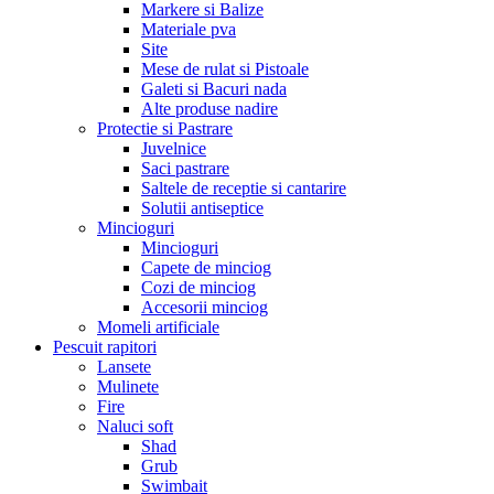
Markere si Balize
Materiale pva
Site
Mese de rulat si Pistoale
Galeti si Bacuri nada
Alte produse nadire
Protectie si Pastrare
Juvelnice
Saci pastrare
Saltele de receptie si cantarire
Solutii antiseptice
Mincioguri
Mincioguri
Capete de minciog
Cozi de minciog
Accesorii minciog
Momeli artificiale
Pescuit rapitori
Lansete
Mulinete
Fire
Naluci soft
Shad
Grub
Swimbait