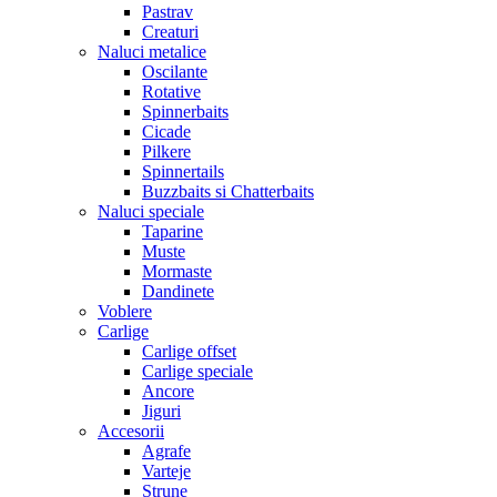
Pastrav
Creaturi
Naluci metalice
Oscilante
Rotative
Spinnerbaits
Cicade
Pilkere
Spinnertails
Buzzbaits si Chatterbaits
Naluci speciale
Taparine
Muste
Mormaste
Dandinete
Voblere
Carlige
Carlige offset
Carlige speciale
Ancore
Jiguri
Accesorii
Agrafe
Varteje
Strune