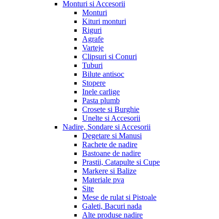
Monturi si Accesorii
Monturi
Kituri monturi
Riguri
Agrafe
Varteje
Clipsuri si Conuri
Tuburi
Bilute antisoc
Stopere
Inele carlige
Pasta plumb
Crosete si Burghie
Unelte si Accesorii
Nadire, Sondare si Accesorii
Degetare si Manusi
Rachete de nadire
Bastoane de nadire
Prastii, Catapulte si Cupe
Markere si Balize
Materiale pva
Site
Mese de rulat si Pistoale
Galeti, Bacuri nada
Alte produse nadire