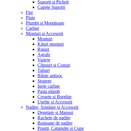
Suporti si Picheti
Capete Suporti
Fire
Plute
Plumbi si Momitoare
Carlige
Monturi si Accesorii
Monturi
Kituri monturi
Riguri
Agrafe
Varteje
Clipsuri si Conuri
Tuburi
Bilute antisoc
Stopere
Inele carlige
Pasta plumb
Crosete si Burghie
Unelte si Accesorii
Nadire, Sondare si Accesorii
Degetare si Manusi
Rachete de nadire
Bastoane de nadire
Prastii, Catapulte si Cupe