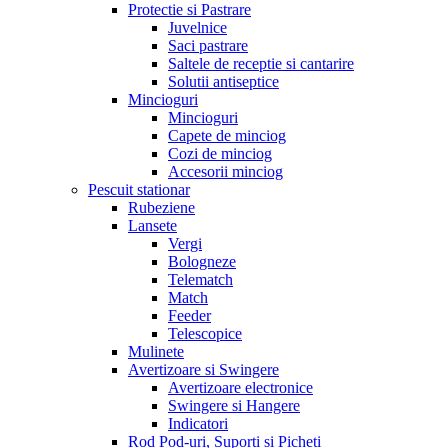
Protectie si Pastrare
Juvelnice
Saci pastrare
Saltele de receptie si cantarire
Solutii antiseptice
Mincioguri
Mincioguri
Capete de minciog
Cozi de minciog
Accesorii minciog
Pescuit stationar
Rubeziene
Lansete
Vergi
Bologneze
Telematch
Match
Feeder
Telescopice
Mulinete
Avertizoare si Swingere
Avertizoare electronice
Swingere si Hangere
Indicatori
Rod Pod-uri, Suporti si Picheti