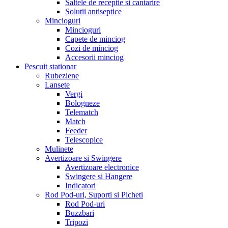
Saltele de receptie si cantarire
Solutii antiseptice
Mincioguri
Mincioguri
Capete de minciog
Cozi de minciog
Accesorii minciog
Pescuit stationar
Rubeziene
Lansete
Vergi
Bologneze
Telematch
Match
Feeder
Telescopice
Mulinete
Avertizoare si Swingere
Avertizoare electronice
Swingere si Hangere
Indicatori
Rod Pod-uri, Suporti si Picheti
Rod Pod-uri
Buzzbari
Tripozi