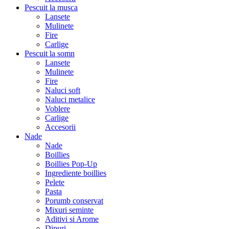
Pescuit la musca
Lansete
Mulinete
Fire
Carlige
Pescuit la somn
Lansete
Mulinete
Fire
Naluci soft
Naluci metalice
Voblere
Carlige
Accesorii
Nade
Nade
Boillies
Boillies Pop-Up
Ingrediente boillies
Pelete
Pasta
Porumb conservat
Mixuri seminte
Aditivi si Arome
Dipuri