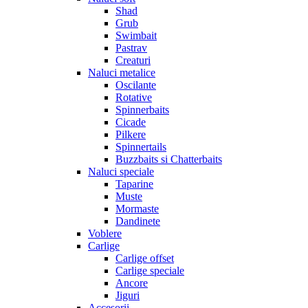
Shad
Grub
Swimbait
Pastrav
Creaturi
Naluci metalice
Oscilante
Rotative
Spinnerbaits
Cicade
Pilkere
Spinnertails
Buzzbaits si Chatterbaits
Naluci speciale
Taparine
Muste
Mormaste
Dandinete
Voblere
Carlige
Carlige offset
Carlige speciale
Ancore
Jiguri
Accesorii