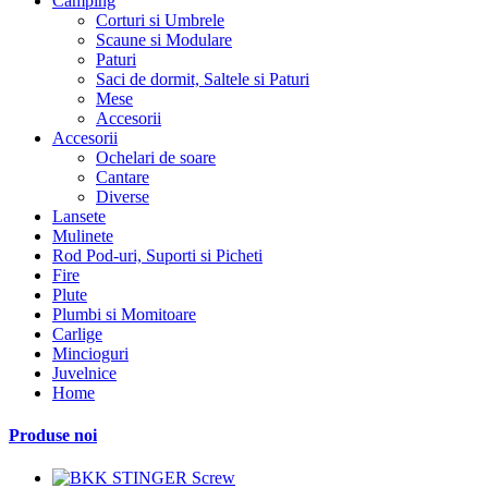
Camping
Corturi si Umbrele
Scaune si Modulare
Paturi
Saci de dormit, Saltele si Paturi
Mese
Accesorii
Accesorii
Ochelari de soare
Cantare
Diverse
Lansete
Mulinete
Rod Pod-uri, Suporti si Picheti
Fire
Plute
Plumbi si Momitoare
Carlige
Mincioguri
Juvelnice
Home
Produse noi