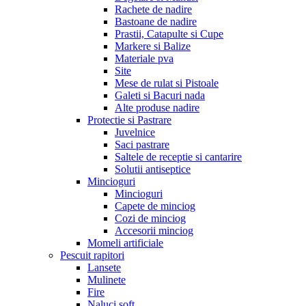
Rachete de nadire
Bastoane de nadire
Prastii, Catapulte si Cupe
Markere si Balize
Materiale pva
Site
Mese de rulat si Pistoale
Galeti si Bacuri nada
Alte produse nadire
Protectie si Pastrare
Juvelnice
Saci pastrare
Saltele de receptie si cantarire
Solutii antiseptice
Mincioguri
Mincioguri
Capete de minciog
Cozi de minciog
Accesorii minciog
Momeli artificiale
Pescuit rapitori
Lansete
Mulinete
Fire
Naluci soft