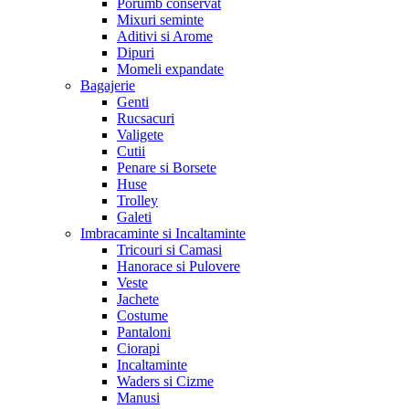
Porumb conservat
Mixuri seminte
Aditivi si Arome
Dipuri
Momeli expandate
Bagajerie
Genti
Rucsacuri
Valigete
Cutii
Penare si Borsete
Huse
Trolley
Galeti
Imbracaminte si Incaltaminte
Tricouri si Camasi
Hanorace si Pulovere
Veste
Jachete
Costume
Pantaloni
Ciorapi
Incaltaminte
Waders si Cizme
Manusi