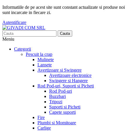
Informatiile de pe acest site sunt constant actualizate si produse noi
sunt incarcate in fiecare zi.
Autentificare
Cauta
Meniu
Categorii
Pescuit la crap
Mulinete
Lansete
Avertizoare si Swingere
Avertizoare electronice
Swingere si Hangere
Rod Pod-uri, Suporti si Picheti
Rod Pod-uri
Buzzbari
Tripozi
Suporti si Picheti
Capete suporti
Fire
Plumbi si Momitoare
Carlige