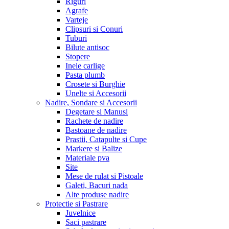
Riguri
Agrafe
Varteje
Clipsuri si Conuri
Tuburi
Bilute antisoc
Stopere
Inele carlige
Pasta plumb
Crosete si Burghie
Unelte si Accesorii
Nadire, Sondare si Accesorii
Degetare si Manusi
Rachete de nadire
Bastoane de nadire
Prastii, Catapulte si Cupe
Markere si Balize
Materiale pva
Site
Mese de rulat si Pistoale
Galeti, Bacuri nada
Alte produse nadire
Protectie si Pastrare
Juvelnice
Saci pastrare