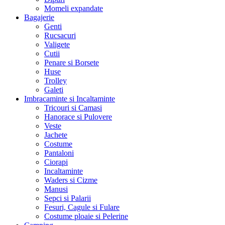
Momeli expandate
Bagajerie
Genti
Rucsacuri
Valigete
Cutii
Penare si Borsete
Huse
Trolley
Galeti
Imbracaminte si Incaltaminte
Tricouri si Camasi
Hanorace si Pulovere
Veste
Jachete
Costume
Pantaloni
Ciorapi
Incaltaminte
Waders si Cizme
Manusi
Sepci si Palarii
Fesuri, Cagule si Fulare
Costume ploaie si Pelerine