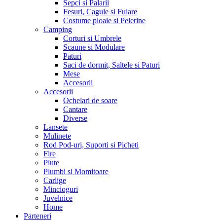
Sepci si Palarii
Fesuri, Cagule si Fulare
Costume ploaie si Pelerine
Camping
Corturi si Umbrele
Scaune si Modulare
Paturi
Saci de dormit, Saltele si Paturi
Mese
Accesorii
Accesorii
Ochelari de soare
Cantare
Diverse
Lansete
Mulinete
Rod Pod-uri, Suporti si Picheti
Fire
Plute
Plumbi si Momitoare
Carlige
Mincioguri
Juvelnice
Home
Parteneri