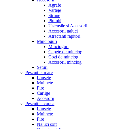
Agrafe
Varteje
Strune
Plumbi
Ustensile si Accesorii
Accesorii naluci
Atractanti rapitori
Mincioguri
Mincioguri
Capete de minciog
Cozi de minciog
Accesorii minciog
Seturi
Pescuit la mare
Lansete
Mulinete
Fire
Carlige
Accesorii
Pescuit la copca
Lansete
Mulinete
Fire
Naluci soft