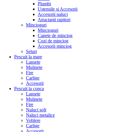
Plumbi
Ustensile si Accesorii
Accesorii naluci
Atractanti rapitori
Mincioguri
Mincioguri
Capete de minciog
Cozi de minciog
Accesorii minciog
Seturi
Pescuit la mare
Lansete
Mulinete
Fire
Carlige
Accesorii
Pescuit la copca
Lansete
Mulinete
Fire
Naluci soft
Naluci metalice
Voblere
Carlige
Accesorii