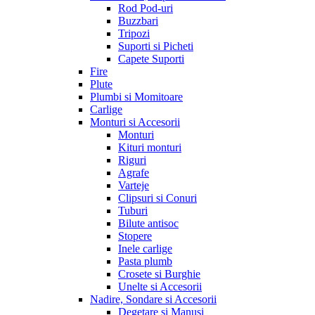
Rod Pod-uri
Buzzbari
Tripozi
Suporti si Picheti
Capete Suporti
Fire
Plute
Plumbi si Momitoare
Carlige
Monturi si Accesorii
Monturi
Kituri monturi
Riguri
Agrafe
Varteje
Clipsuri si Conuri
Tuburi
Bilute antisoc
Stopere
Inele carlige
Pasta plumb
Crosete si Burghie
Unelte si Accesorii
Nadire, Sondare si Accesorii
Degetare si Manusi