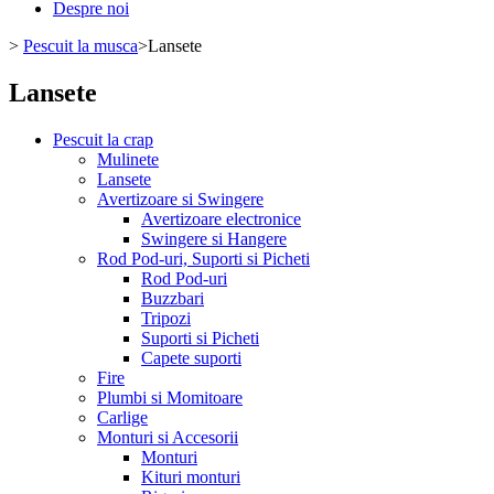
Despre noi
>
Pescuit la musca
>
Lansete
Lansete
Pescuit la crap
Mulinete
Lansete
Avertizoare si Swingere
Avertizoare electronice
Swingere si Hangere
Rod Pod-uri, Suporti si Picheti
Rod Pod-uri
Buzzbari
Tripozi
Suporti si Picheti
Capete suporti
Fire
Plumbi si Momitoare
Carlige
Monturi si Accesorii
Monturi
Kituri monturi