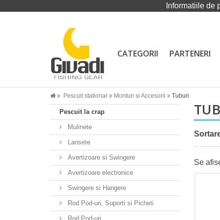
Informatiile de 
CATEGORII
PARTENERI
Pescuit stationar
Monturi si Accesorii
Tuburi
TU
Pescuit la crap
Mulinete
Sortar
Lansete
Avertizoare si Swingere
Se afis
Avertizoare electronice
Swingere si Hangere
Rod Pod-uri, Suporti si Picheti
Rod Pod-uri