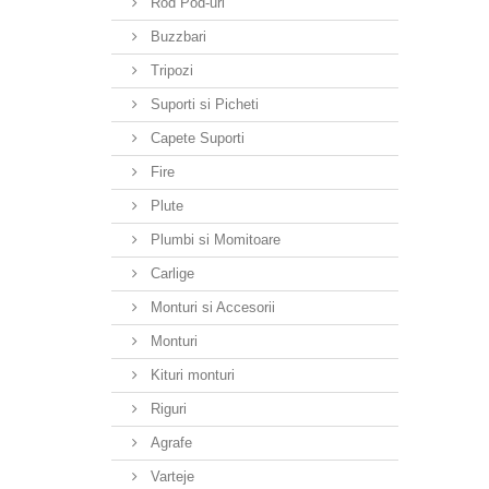
Rod Pod-uri
Buzzbari
Tripozi
Suporti si Picheti
Capete Suporti
Fire
Plute
Plumbi si Momitoare
Carlige
Monturi si Accesorii
Monturi
Kituri monturi
Riguri
Agrafe
Varteje