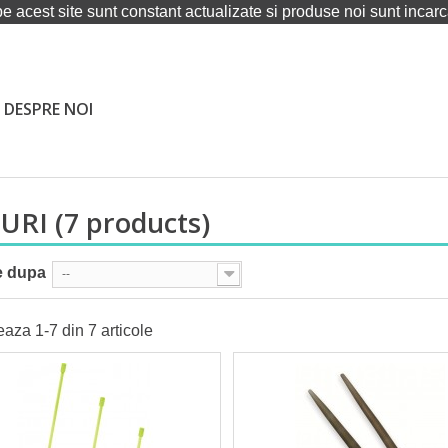
pe acest site sunt constant actualizate si produse noi sunt incarca
DESPRE NOI
BURI
(7 products)
e dupa
--
eaza 1-7 din 7 articole