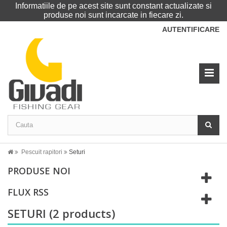
Informatiile de pe acest site sunt constant actualizate si
produse noi sunt incarcate in fiecare zi.
AUTENTIFICARE
Pescuit rapitori
Seturi
PRODUSE NOI
FLUX RSS
SETURI
(2 products)