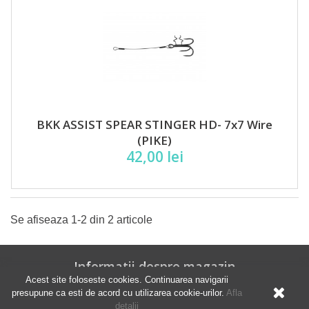
BKK ASSIST SPEAR STINGER HD- 7x7 Wire
(PIKE)
42,00 lei
Se afiseaza 1-2 din 2 articole
Informatii despre magazin
Acest site foloseste cookies. Continuarea navigarii
S.C. Givadi S.R.L.
presupune ca esti de acord cu utilizarea cookie-urilor.
Afla
detalii