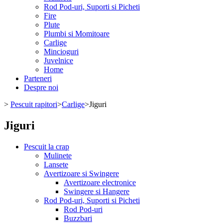
Rod Pod-uri, Suporti si Picheti
Fire
Plute
Plumbi si Momitoare
Carlige
Mincioguri
Juvelnice
Home
Parteneri
Despre noi
>
Pescuit rapitori
>
Carlige
>
Jiguri
Jiguri
Pescuit la crap
Mulinete
Lansete
Avertizoare si Swingere
Avertizoare electronice
Swingere si Hangere
Rod Pod-uri, Suporti si Picheti
Rod Pod-uri
Buzzbari