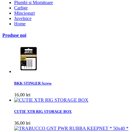
Plumbi si Momitoare
Carlige
Mincioguri
Juvelnice
Home
Produse noi
BKK STINGER Screw
16,00 lei
CUTIE XTR RIG STORAGE BOX
36,00 lei