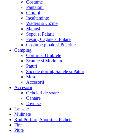
Costume
Pantaloni
Ciorapi
Incaltaminte
Waders si Cizme
Manusi
Sepci si Palarii
Fesuri, Cagule si Fulare
Costume ploaie si Pelerine
Camping
Corturi si Umbrele
Scaune si Modulare
Paturi
Saci de dormit, Saltele si Paturi
Mese
Accesorii
Accesorii
Ochelari de soare
Cantare
Diverse
Lansete
Mulinete
Rod Pod-uri, Suporti si Picheti
Fire
Plute