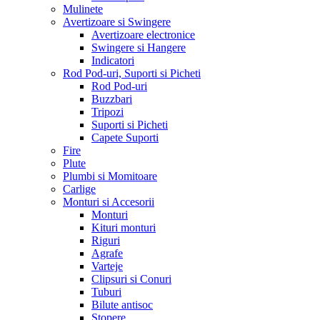
Mulinete
Avertizoare si Swingere
Avertizoare electronice
Swingere si Hangere
Indicatori
Rod Pod-uri, Suporti si Picheti
Rod Pod-uri
Buzzbari
Tripozi
Suporti si Picheti
Capete Suporti
Fire
Plute
Plumbi si Momitoare
Carlige
Monturi si Accesorii
Monturi
Kituri monturi
Riguri
Agrafe
Varteje
Clipsuri si Conuri
Tuburi
Bilute antisoc
Stopere