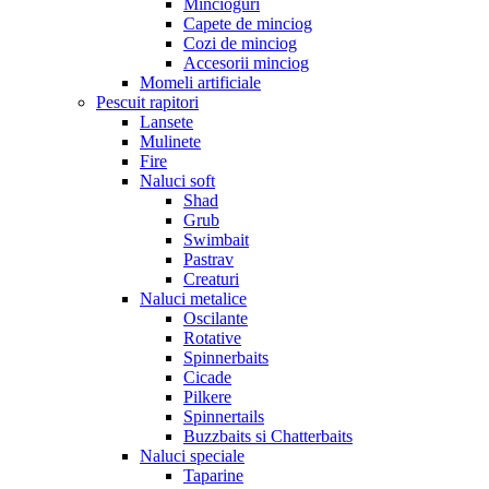
Mincioguri
Capete de minciog
Cozi de minciog
Accesorii minciog
Momeli artificiale
Pescuit rapitori
Lansete
Mulinete
Fire
Naluci soft
Shad
Grub
Swimbait
Pastrav
Creaturi
Naluci metalice
Oscilante
Rotative
Spinnerbaits
Cicade
Pilkere
Spinnertails
Buzzbaits si Chatterbaits
Naluci speciale
Taparine