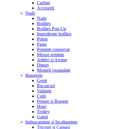
Carlige
Accesorii
Nade
Nade
Boillies
Boillies Pop-Up
Ingrediente boillies
Pelete
Pasta
Porumb conservat
Mixuri seminte
Aditivi si Arome
Dipuri
Momeli expandate
Bagajerie
Genti
Rucsacuri
Valigete
Cutii
Penare si Borsete
Huse
Trolley
Galeti
Imbracaminte si Incaltaminte
Tricouri si Camasi