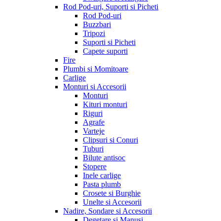
Rod Pod-uri, Suporti si Picheti
Rod Pod-uri
Buzzbari
Tripozi
Suporti si Picheti
Capete suporti
Fire
Plumbi si Momitoare
Carlige
Monturi si Accesorii
Monturi
Kituri monturi
Riguri
Agrafe
Varteje
Clipsuri si Conuri
Tuburi
Bilute antisoc
Stopere
Inele carlige
Pasta plumb
Crosete si Burghie
Unelte si Accesorii
Nadire, Sondare si Accesorii
Degetare si Manusi