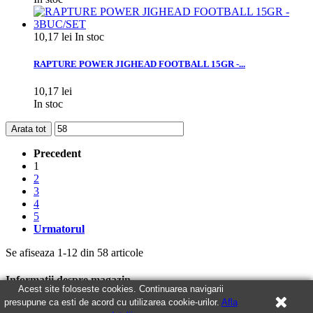
10,17 lei
In stoc
RAPTURE POWER JIGHEAD FOOTBALL 15GR -...
10,17 lei
In stoc
Arata tot
Precedent
1
2
3
4
5
Urmatorul
Se afiseaza 1-12 din 58 articole
Informatii despre magazin
Acest site foloseste cookies. Continuarea navigarii
presupune ca esti de acord cu utilizarea cookie-urilor.
Afla
S.C. Givadi S.R.L.