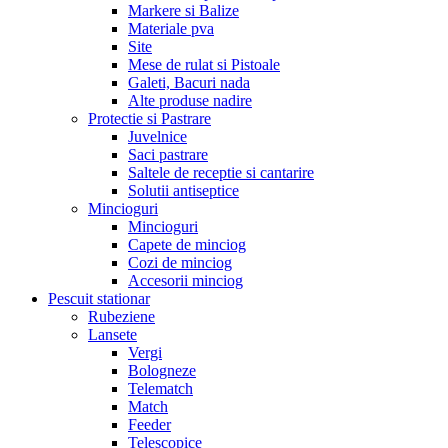
Markere si Balize
Materiale pva
Site
Mese de rulat si Pistoale
Galeti, Bacuri nada
Alte produse nadire
Protectie si Pastrare
Juvelnice
Saci pastrare
Saltele de receptie si cantarire
Solutii antiseptice
Mincioguri
Mincioguri
Capete de minciog
Cozi de minciog
Accesorii minciog
Pescuit stationar
Rubeziene
Lansete
Vergi
Bologneze
Telematch
Match
Feeder
Telescopice