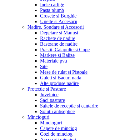
Inele carlige
Pasta plumb
Crosete si Burghie
Unelte si Accesorii
Nadire, Sondare si Accesorii
Degetare si Manusi
Rachete de nadire
Bastoane de nadire
Prastii, Catapulte si Cupe
Markere si Balize
Materiale pva
Site
Mese de rulat si Pistoale
Galeti si Bacuri nada
Alte produse nadire
Protectie si Pastrare
Juvelnice
Saci pastrare
Saltele de receptie si cantarire
Solutii antiseptice
Mincioguri
Mincioguri
Capete de minciog
Cozi de minciog
Accesorii minciog