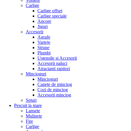
Voblere
Carlige
Carlige offset
Carlige speciale
Ancore
Jiguri
Accesorii
Agrafe
Varteje
Strune
Plumbi
Ustensile si Accesorii
Accesorii naluci
Atractanti rapitori
Mincioguri
Mincioguri
Capete de minciog
Cozi de minciog
Accesorii minciog
Seturi
Pescuit la mare
Lansete
Mulinete
Fire
Carlige