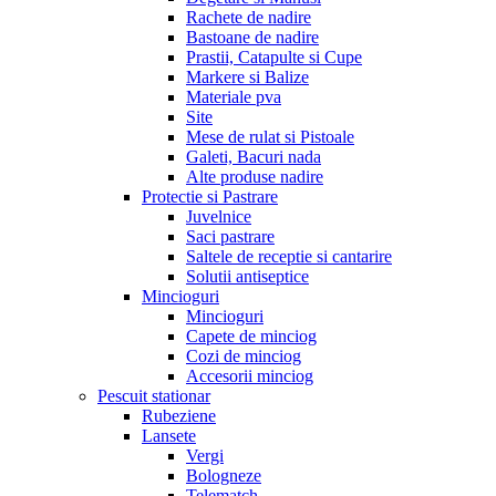
Rachete de nadire
Bastoane de nadire
Prastii, Catapulte si Cupe
Markere si Balize
Materiale pva
Site
Mese de rulat si Pistoale
Galeti, Bacuri nada
Alte produse nadire
Protectie si Pastrare
Juvelnice
Saci pastrare
Saltele de receptie si cantarire
Solutii antiseptice
Mincioguri
Mincioguri
Capete de minciog
Cozi de minciog
Accesorii minciog
Pescuit stationar
Rubeziene
Lansete
Vergi
Bologneze
Telematch