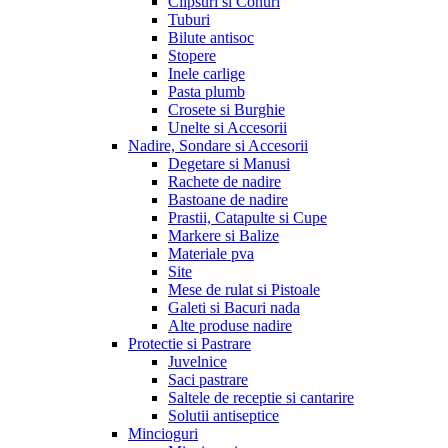
Clipsuri si Conuri
Tuburi
Bilute antisoc
Stopere
Inele carlige
Pasta plumb
Crosete si Burghie
Unelte si Accesorii
Nadire, Sondare si Accesorii
Degetare si Manusi
Rachete de nadire
Bastoane de nadire
Prastii, Catapulte si Cupe
Markere si Balize
Materiale pva
Site
Mese de rulat si Pistoale
Galeti si Bacuri nada
Alte produse nadire
Protectie si Pastrare
Juvelnice
Saci pastrare
Saltele de receptie si cantarire
Solutii antiseptice
Mincioguri