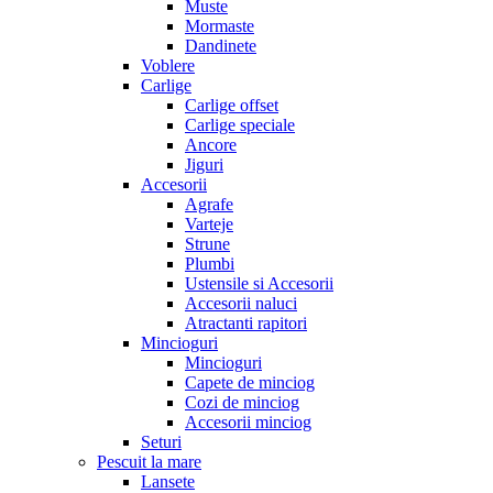
Muste
Mormaste
Dandinete
Voblere
Carlige
Carlige offset
Carlige speciale
Ancore
Jiguri
Accesorii
Agrafe
Varteje
Strune
Plumbi
Ustensile si Accesorii
Accesorii naluci
Atractanti rapitori
Mincioguri
Mincioguri
Capete de minciog
Cozi de minciog
Accesorii minciog
Seturi
Pescuit la mare
Lansete