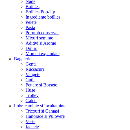
Nade
Boillies
Boillies Pop-Up
Ingrediente boillies
Pelete
Pasta
Porumb conservat
Mixuri seminte
Aditivi si Arome
Dipuri
Momeli expandate
Bagajerie
Genti
Rucsacuri
Valigete
Cutii
Penare si Borsete
Huse
Trolley
Galeti
Imbracaminte si Incaltaminte
Tricouri si Camasi
Hanorace si Pulovere
Veste
Jachete