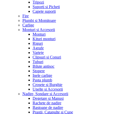
Tripozi
Suporti si Picheti
Capete suporti
Fire
Plumbi si Momitoare
Carlige
Monturi si Accesorii
Monturi
Kituri monturi
Riguri
Agrafe
Varteje
Clipsuri si Conuri
Tuburi
Bilute antisoc
Stopere
Inele carlige
Pasta plumb
Crosete si Burghie
Unelte si Accesorii
Nadire, Sondare si Accesorii
Degetare si Manusi
Rachete de nadire
Bastoane de nadire
Prastii, Catapulte si Cupe