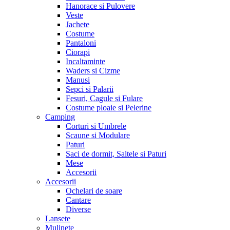
Hanorace si Pulovere
Veste
Jachete
Costume
Pantaloni
Ciorapi
Incaltaminte
Waders si Cizme
Manusi
Sepci si Palarii
Fesuri, Cagule si Fulare
Costume ploaie si Pelerine
Camping
Corturi si Umbrele
Scaune si Modulare
Paturi
Saci de dormit, Saltele si Paturi
Mese
Accesorii
Accesorii
Ochelari de soare
Cantare
Diverse
Lansete
Mulinete