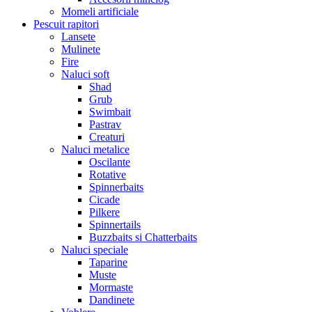
Momeli artificiale
Pescuit rapitori
Lansete
Mulinete
Fire
Naluci soft
Shad
Grub
Swimbait
Pastrav
Creaturi
Naluci metalice
Oscilante
Rotative
Spinnerbaits
Cicade
Pilkere
Spinnertails
Buzzbaits si Chatterbaits
Naluci speciale
Taparine
Muste
Mormaste
Dandinete