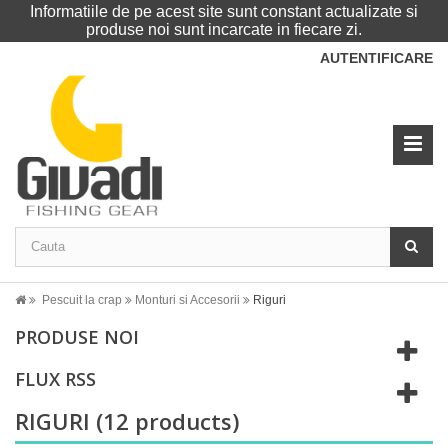
Informatiile de pe acest site sunt constant actualizate si
produse noi sunt incarcate in fiecare zi.
AUTENTIFICARE
Pescuit la crap
Monturi si Accesorii
Riguri
PRODUSE NOI
FLUX RSS
RIGURI
(12 products)