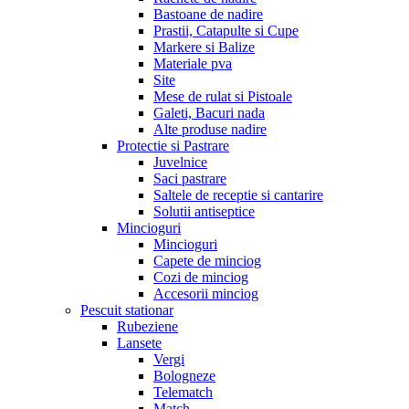
Bastoane de nadire
Prastii, Catapulte si Cupe
Markere si Balize
Materiale pva
Site
Mese de rulat si Pistoale
Galeti, Bacuri nada
Alte produse nadire
Protectie si Pastrare
Juvelnice
Saci pastrare
Saltele de receptie si cantarire
Solutii antiseptice
Mincioguri
Mincioguri
Capete de minciog
Cozi de minciog
Accesorii minciog
Pescuit stationar
Rubeziene
Lansete
Vergi
Bologneze
Telematch
Match