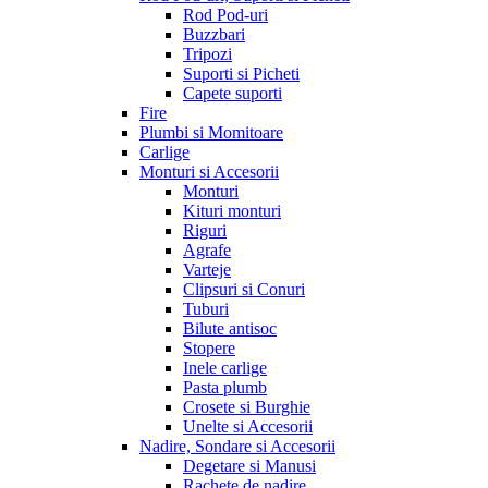
Rod Pod-uri
Buzzbari
Tripozi
Suporti si Picheti
Capete suporti
Fire
Plumbi si Momitoare
Carlige
Monturi si Accesorii
Monturi
Kituri monturi
Riguri
Agrafe
Varteje
Clipsuri si Conuri
Tuburi
Bilute antisoc
Stopere
Inele carlige
Pasta plumb
Crosete si Burghie
Unelte si Accesorii
Nadire, Sondare si Accesorii
Degetare si Manusi
Rachete de nadire