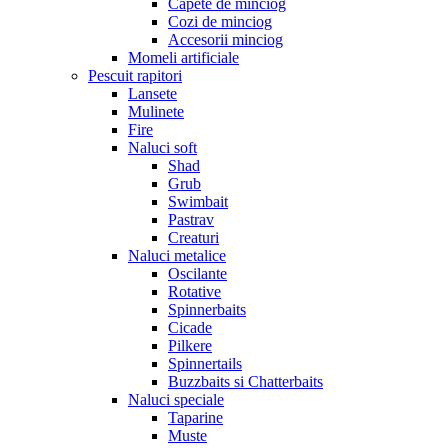
Capete de minciog
Cozi de minciog
Accesorii minciog
Momeli artificiale
Pescuit rapitori
Lansete
Mulinete
Fire
Naluci soft
Shad
Grub
Swimbait
Pastrav
Creaturi
Naluci metalice
Oscilante
Rotative
Spinnerbaits
Cicade
Pilkere
Spinnertails
Buzzbaits si Chatterbaits
Naluci speciale
Taparine
Muste