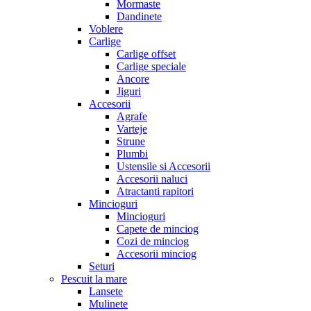
Mormaste
Dandinete
Voblere
Carlige
Carlige offset
Carlige speciale
Ancore
Jiguri
Accesorii
Agrafe
Varteje
Strune
Plumbi
Ustensile si Accesorii
Accesorii naluci
Atractanti rapitori
Mincioguri
Mincioguri
Capete de minciog
Cozi de minciog
Accesorii minciog
Seturi
Pescuit la mare
Lansete
Mulinete