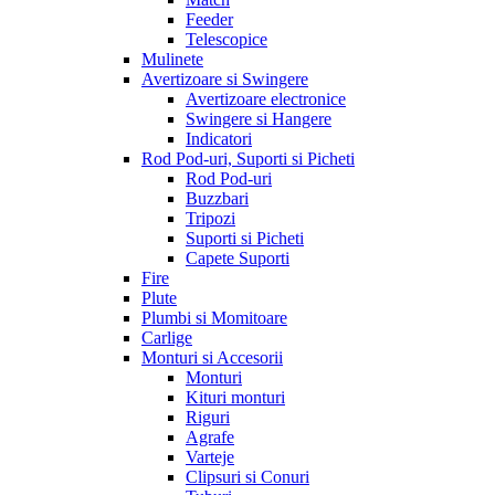
Feeder
Telescopice
Mulinete
Avertizoare si Swingere
Avertizoare electronice
Swingere si Hangere
Indicatori
Rod Pod-uri, Suporti si Picheti
Rod Pod-uri
Buzzbari
Tripozi
Suporti si Picheti
Capete Suporti
Fire
Plute
Plumbi si Momitoare
Carlige
Monturi si Accesorii
Monturi
Kituri monturi
Riguri
Agrafe
Varteje
Clipsuri si Conuri