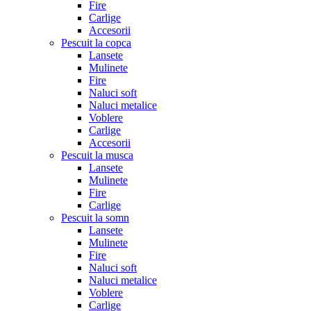
Fire
Carlige
Accesorii
Pescuit la copca
Lansete
Mulinete
Fire
Naluci soft
Naluci metalice
Voblere
Carlige
Accesorii
Pescuit la musca
Lansete
Mulinete
Fire
Carlige
Pescuit la somn
Lansete
Mulinete
Fire
Naluci soft
Naluci metalice
Voblere
Carlige