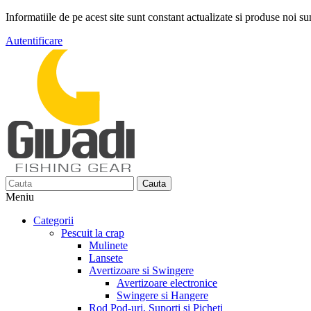
Informatiile de pe acest site sunt constant actualizate si produse noi sun
Autentificare
Cauta
Meniu
Categorii
Pescuit la crap
Mulinete
Lansete
Avertizoare si Swingere
Avertizoare electronice
Swingere si Hangere
Rod Pod-uri, Suporti si Picheti