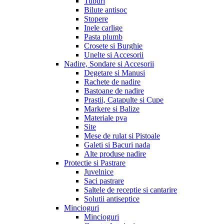
Tuburi
Bilute antisoc
Stopere
Inele carlige
Pasta plumb
Crosete si Burghie
Unelte si Accesorii
Nadire, Sondare si Accesorii
Degetare si Manusi
Rachete de nadire
Bastoane de nadire
Prastii, Catapulte si Cupe
Markere si Balize
Materiale pva
Site
Mese de rulat si Pistoale
Galeti si Bacuri nada
Alte produse nadire
Protectie si Pastrare
Juvelnice
Saci pastrare
Saltele de receptie si cantarire
Solutii antiseptice
Mincioguri
Mincioguri