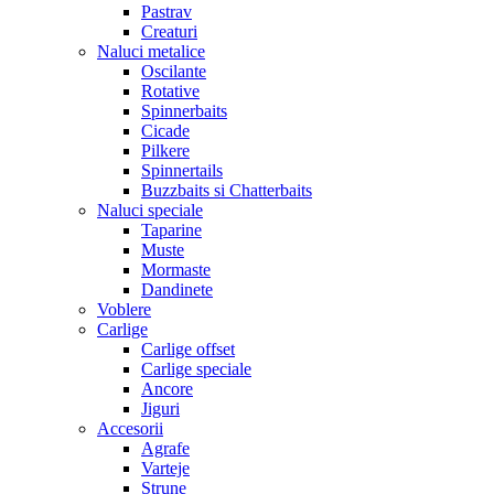
Pastrav
Creaturi
Naluci metalice
Oscilante
Rotative
Spinnerbaits
Cicade
Pilkere
Spinnertails
Buzzbaits si Chatterbaits
Naluci speciale
Taparine
Muste
Mormaste
Dandinete
Voblere
Carlige
Carlige offset
Carlige speciale
Ancore
Jiguri
Accesorii
Agrafe
Varteje
Strune