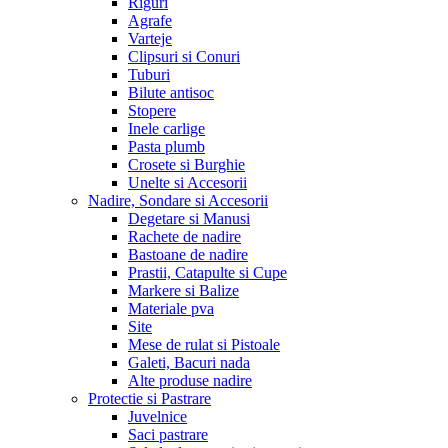
Riguri
Agrafe
Varteje
Clipsuri si Conuri
Tuburi
Bilute antisoc
Stopere
Inele carlige
Pasta plumb
Crosete si Burghie
Unelte si Accesorii
Nadire, Sondare si Accesorii
Degetare si Manusi
Rachete de nadire
Bastoane de nadire
Prastii, Catapulte si Cupe
Markere si Balize
Materiale pva
Site
Mese de rulat si Pistoale
Galeti, Bacuri nada
Alte produse nadire
Protectie si Pastrare
Juvelnice
Saci pastrare