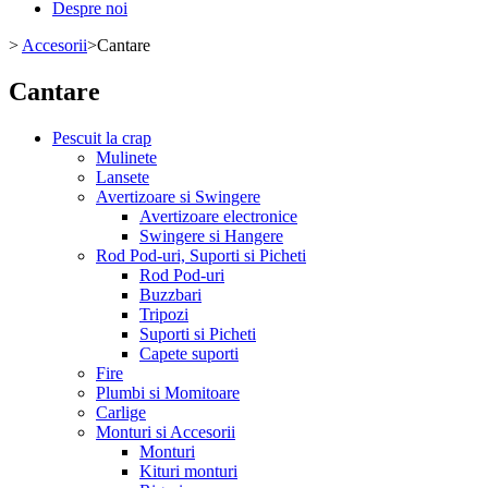
Despre noi
>
Accesorii
>
Cantare
Cantare
Pescuit la crap
Mulinete
Lansete
Avertizoare si Swingere
Avertizoare electronice
Swingere si Hangere
Rod Pod-uri, Suporti si Picheti
Rod Pod-uri
Buzzbari
Tripozi
Suporti si Picheti
Capete suporti
Fire
Plumbi si Momitoare
Carlige
Monturi si Accesorii
Monturi
Kituri monturi