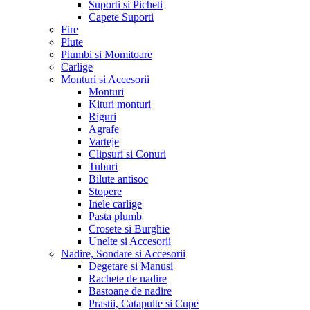
Suporti si Picheti
Capete Suporti
Fire
Plute
Plumbi si Momitoare
Carlige
Monturi si Accesorii
Monturi
Kituri monturi
Riguri
Agrafe
Varteje
Clipsuri si Conuri
Tuburi
Bilute antisoc
Stopere
Inele carlige
Pasta plumb
Crosete si Burghie
Unelte si Accesorii
Nadire, Sondare si Accesorii
Degetare si Manusi
Rachete de nadire
Bastoane de nadire
Prastii, Catapulte si Cupe