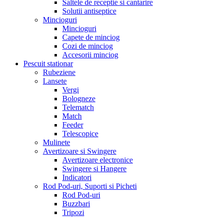
Saltele de receptie si cantarire
Solutii antiseptice
Mincioguri
Mincioguri
Capete de minciog
Cozi de minciog
Accesorii minciog
Pescuit stationar
Rubeziene
Lansete
Vergi
Bologneze
Telematch
Match
Feeder
Telescopice
Mulinete
Avertizoare si Swingere
Avertizoare electronice
Swingere si Hangere
Indicatori
Rod Pod-uri, Suporti si Picheti
Rod Pod-uri
Buzzbari
Tripozi