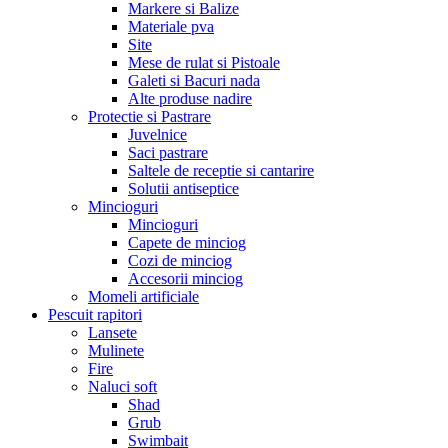
Markere si Balize
Materiale pva
Site
Mese de rulat si Pistoale
Galeti si Bacuri nada
Alte produse nadire
Protectie si Pastrare
Juvelnice
Saci pastrare
Saltele de receptie si cantarire
Solutii antiseptice
Mincioguri
Mincioguri
Capete de minciog
Cozi de minciog
Accesorii minciog
Momeli artificiale
Pescuit rapitori
Lansete
Mulinete
Fire
Naluci soft
Shad
Grub
Swimbait