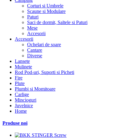
Camping
Corturi si Umbrele
Scaune si Modulare
Paturi
Saci de dormit, Saltele si Paturi
Mese
Accesorii
Accesorii
Ochelari de soare
Cantare
Diverse
Lansete
Mulinete
Rod Pod-uri, Suporti si Picheti
Fire
Plute
Plumbi si Momitoare
Carlige
Mincioguri
Juvelnice
Home
Produse noi