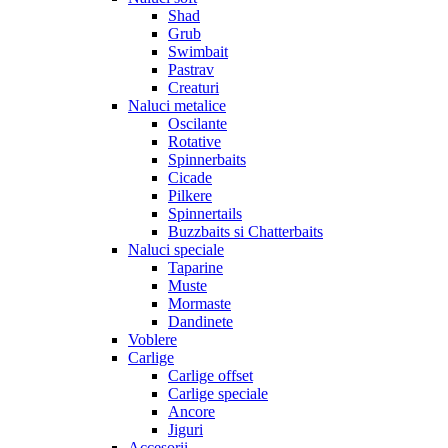
Shad
Grub
Swimbait
Pastrav
Creaturi
Naluci metalice
Oscilante
Rotative
Spinnerbaits
Cicade
Pilkere
Spinnertails
Buzzbaits si Chatterbaits
Naluci speciale
Taparine
Muste
Mormaste
Dandinete
Voblere
Carlige
Carlige offset
Carlige speciale
Ancore
Jiguri
Accesorii