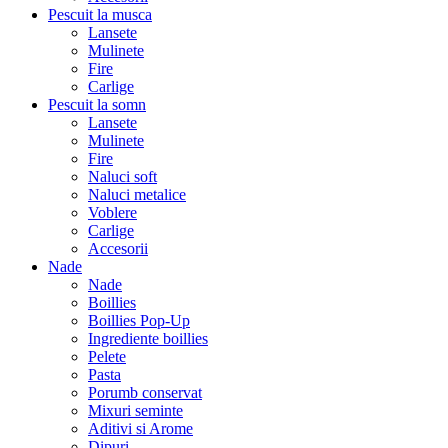
Pescuit la musca
Lansete
Mulinete
Fire
Carlige
Pescuit la somn
Lansete
Mulinete
Fire
Naluci soft
Naluci metalice
Voblere
Carlige
Accesorii
Nade
Nade
Boillies
Boillies Pop-Up
Ingrediente boillies
Pelete
Pasta
Porumb conservat
Mixuri seminte
Aditivi si Arome
Dipuri