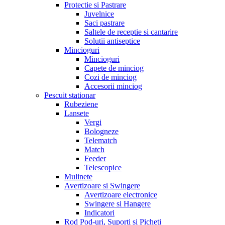
Protectie si Pastrare
Juvelnice
Saci pastrare
Saltele de receptie si cantarire
Solutii antiseptice
Mincioguri
Mincioguri
Capete de minciog
Cozi de minciog
Accesorii minciog
Pescuit stationar
Rubeziene
Lansete
Vergi
Bologneze
Telematch
Match
Feeder
Telescopice
Mulinete
Avertizoare si Swingere
Avertizoare electronice
Swingere si Hangere
Indicatori
Rod Pod-uri, Suporti si Picheti