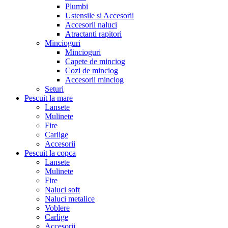
Plumbi
Ustensile si Accesorii
Accesorii naluci
Atractanti rapitori
Mincioguri
Mincioguri
Capete de minciog
Cozi de minciog
Accesorii minciog
Seturi
Pescuit la mare
Lansete
Mulinete
Fire
Carlige
Accesorii
Pescuit la copca
Lansete
Mulinete
Fire
Naluci soft
Naluci metalice
Voblere
Carlige
Accesorii