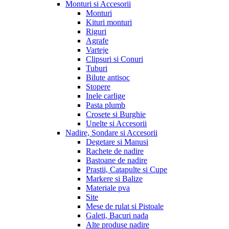
Monturi si Accesorii
Monturi
Kituri monturi
Riguri
Agrafe
Varteje
Clipsuri si Conuri
Tuburi
Bilute antisoc
Stopere
Inele carlige
Pasta plumb
Crosete si Burghie
Unelte si Accesorii
Nadire, Sondare si Accesorii
Degetare si Manusi
Rachete de nadire
Bastoane de nadire
Prastii, Catapulte si Cupe
Markere si Balize
Materiale pva
Site
Mese de rulat si Pistoale
Galeti, Bacuri nada
Alte produse nadire