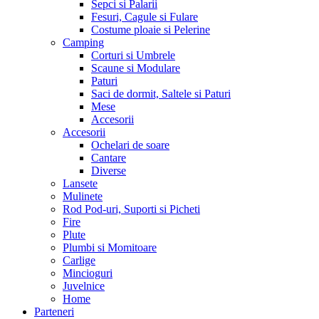
Sepci si Palarii
Fesuri, Cagule si Fulare
Costume ploaie si Pelerine
Camping
Corturi si Umbrele
Scaune si Modulare
Paturi
Saci de dormit, Saltele si Paturi
Mese
Accesorii
Accesorii
Ochelari de soare
Cantare
Diverse
Lansete
Mulinete
Rod Pod-uri, Suporti si Picheti
Fire
Plute
Plumbi si Momitoare
Carlige
Mincioguri
Juvelnice
Home
Parteneri