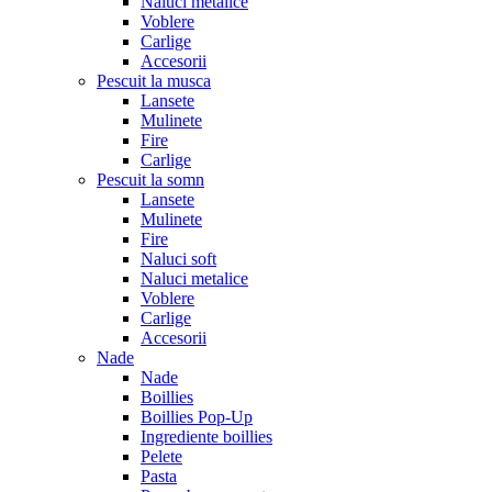
Naluci metalice
Voblere
Carlige
Accesorii
Pescuit la musca
Lansete
Mulinete
Fire
Carlige
Pescuit la somn
Lansete
Mulinete
Fire
Naluci soft
Naluci metalice
Voblere
Carlige
Accesorii
Nade
Nade
Boillies
Boillies Pop-Up
Ingrediente boillies
Pelete
Pasta