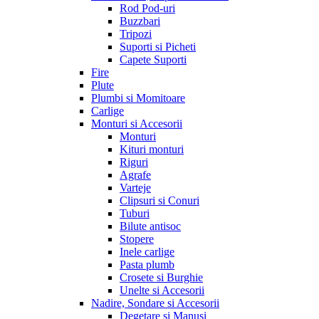
Rod Pod-uri
Buzzbari
Tripozi
Suporti si Picheti
Capete Suporti
Fire
Plute
Plumbi si Momitoare
Carlige
Monturi si Accesorii
Monturi
Kituri monturi
Riguri
Agrafe
Varteje
Clipsuri si Conuri
Tuburi
Bilute antisoc
Stopere
Inele carlige
Pasta plumb
Crosete si Burghie
Unelte si Accesorii
Nadire, Sondare si Accesorii
Degetare si Manusi