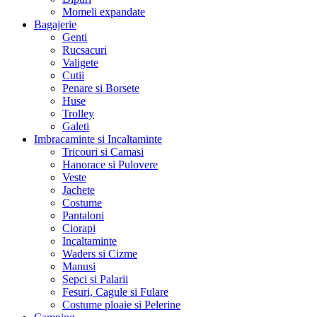
Momeli expandate
Bagajerie
Genti
Rucsacuri
Valigete
Cutii
Penare si Borsete
Huse
Trolley
Galeti
Imbracaminte si Incaltaminte
Tricouri si Camasi
Hanorace si Pulovere
Veste
Jachete
Costume
Pantaloni
Ciorapi
Incaltaminte
Waders si Cizme
Manusi
Sepci si Palarii
Fesuri, Cagule si Fulare
Costume ploaie si Pelerine