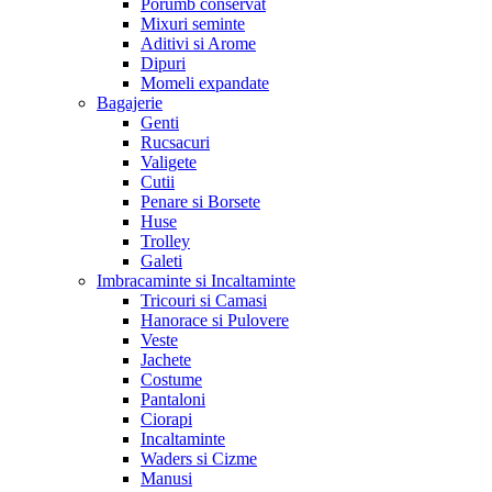
Porumb conservat
Mixuri seminte
Aditivi si Arome
Dipuri
Momeli expandate
Bagajerie
Genti
Rucsacuri
Valigete
Cutii
Penare si Borsete
Huse
Trolley
Galeti
Imbracaminte si Incaltaminte
Tricouri si Camasi
Hanorace si Pulovere
Veste
Jachete
Costume
Pantaloni
Ciorapi
Incaltaminte
Waders si Cizme
Manusi