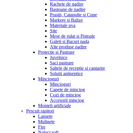
Rachete de nadire
Bastoane de nadire
Prastii, Catapulte si Cupe
Markere si Balize
Materiale pva
Site
Mese de rulat si Pistoale
Galeti si Bacuri nada
Alte produse nadire
Protectie si Pastrare
Juvelnice
Saci pastrare
Saltele de receptie si cantarire
Solutii antiseptice
Mincioguri
Mincioguri
Capete de minciog
Cozi de minciog
Accesorii minciog
Momeli artificiale
Pescuit rapitori
Lansete
Mulinete
Fire
Naluci soft