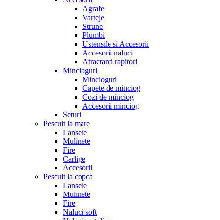
Agrafe
Varteje
Strune
Plumbi
Ustensile si Accesorii
Accesorii naluci
Atractanti rapitori
Mincioguri
Mincioguri
Capete de minciog
Cozi de minciog
Accesorii minciog
Seturi
Pescuit la mare
Lansete
Mulinete
Fire
Carlige
Accesorii
Pescuit la copca
Lansete
Mulinete
Fire
Naluci soft