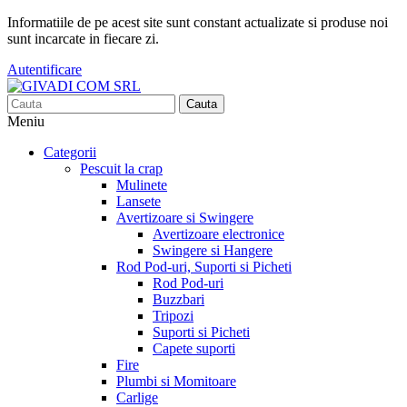
Informatiile de pe acest site sunt constant actualizate si produse noi
sunt incarcate in fiecare zi.
Autentificare
Cauta
Meniu
Categorii
Pescuit la crap
Mulinete
Lansete
Avertizoare si Swingere
Avertizoare electronice
Swingere si Hangere
Rod Pod-uri, Suporti si Picheti
Rod Pod-uri
Buzzbari
Tripozi
Suporti si Picheti
Capete suporti
Fire
Plumbi si Momitoare
Carlige