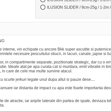
ILUSION SLIDER / 9cm-25g / 1-2m 
NG
e interne, vin echipate cu ancore Bkk super ascutite si puternice p
intele necesare pescuitului stiucii, in lacuri, canale, japse si b
rior, in compartimente separate, pozitionate strategic, dar cu o e
e. Ideale atat pe apa curata cat si murdara, emit vibratie in timp
a, in care de cele mai multe survine atacul.
u scurte jerkuri legate unul dupa altul si pauze dese....
lansare iar distanta de impact cu apa este foarte importanta deoa
 de atractie, iar aripile laterale din partea de spate, deviaza tot
ta.