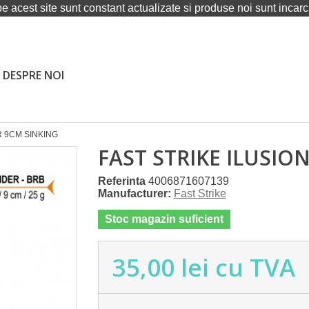
pe acest site sunt constant actualizate si produse noi sunt incarca
DESPRE NOI
R 9CM SINKING
FAST STRIKE ILUSIO
Referinta
4006871607139
Manufacturer:
Fast Strike
Stoc magazin suficient
35,00 lei
cu TVA