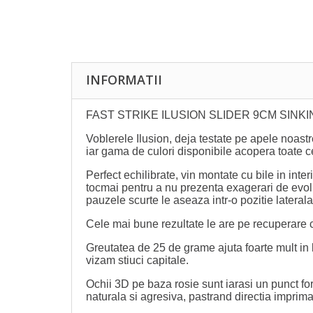
INFORMATII
FAST STRIKE ILUSION SLIDER 9CM SINKI
Voblerele Ilusion, deja testate pe apele noastr
iar gama de culori disponibile acopera toate cer
Perfect echilibrate, vin montate cu bile in inte
tocmai pentru a nu prezenta exagerari de evoluti
pauzele scurte le aseaza intr-o pozitie lateral
C
ele mai bune rezultate le are pe recuperare c
Greutatea de 25 de grame ajuta foarte mult in 
vizam stiuci capitale.
Ochii 3D pe baza rosie sunt iarasi un punct forte
naturala si agresiva, pastrand directia imprima