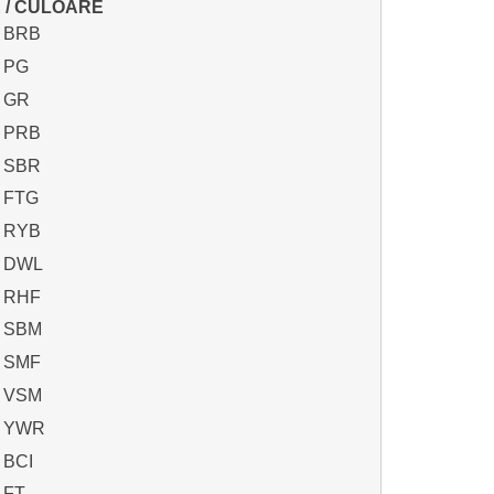
E / CULOARE
/ BRB
/ PG
/ GR
/ PRB
/ SBR
/ FTG
/ RYB
/ DWL
/ RHF
/ SBM
/ SMF
/ VSM
 / YWR
 BCI
 FT