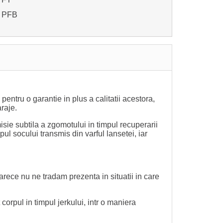
/ PFB
entru o garantie in plus a calitatii acestora,
araje.
misie subtila a zgomotului in timpul recuperarii
ul socului transmis din varful lansetei, iar
rece nu ne tradam prezenta in situatii in care
 corpul in timpul jerkului, intr o maniera